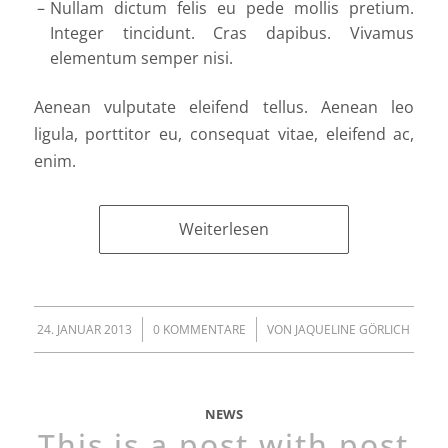
Nullam dictum felis eu pede mollis pretium.
Integer tincidunt. Cras dapibus. Vivamus
elementum semper nisi.
Aenean vulputate eleifend tellus. Aenean leo
ligula, porttitor eu, consequat vitae, eleifend ac,
enim.
Weiterlesen
/
/
24. JANUAR 2013
0 KOMMENTARE
VON
JAQUELINE GÖRLICH
NEWS
This is a post with post