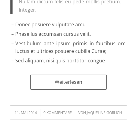
Nullam dictum felis eu pede mollis pretium.
Integer.
Donec posuere vulputate arcu.
Phasellus accumsan cursus velit.
Vestibulum ante ipsum primis in faucibus orci
luctus et ultrices posuere cubilia Curae;
Sed aliquam, nisi quis porttitor congue
Weiterlesen
/
/
11. MAI 2014
0 KOMMENTARE
VON
JAQUELINE GÖRLICH